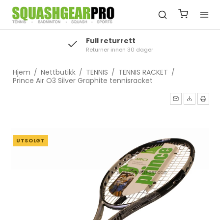
Full returrett
Returner innen 30 dager
Hjem
/
Nettbutikk
/
TENNIS
/
TENNIS RACKET
/
Prince Air O3 Silver Graphite tennisracket
UTSOLGT