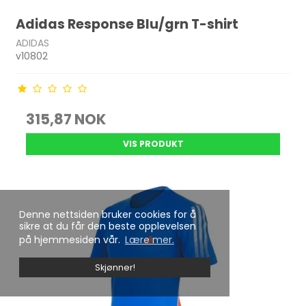
Adidas Response Blu/grn T-shirt
ADIDAS
v10802
315,87 NOK
VIS PRODUKT
Denne nettsiden bruker cookies for å
sikre at du får den beste opplevelsen
på hjemmesiden vår.
Lære mer.
Skjønner!