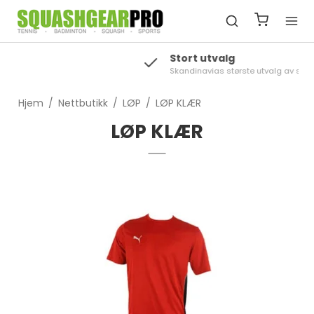
Stort utvalg
Skandinavias største utvalg av squash
Hjem
/
Nettbutikk
/
LØP
/
LØP KLÆR
LØP KLÆR