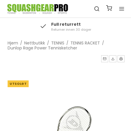
Full returrett
Returner innen 30 dager
Hjem
/
Nettbutikk
/
TENNIS
/
TENNIS RACKET
/
Dunlop Rage Power Tennisketcher
UTSOLGT